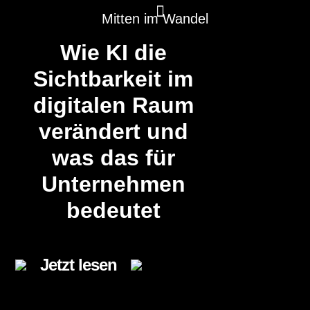
Mitten im
Wandel
Wie KI die
KI Marketing
Wir können Bau
Sichtbarkeit im
digitalen Raum
verändert und
was das für
Unternehmen
bedeutet
Jetzt lesen