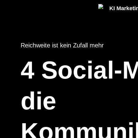
KI Marketi
Reichweite ist kein Zufall mehr
4 Social
4 Social-
Kommunik
die
kennen 
Kommunik